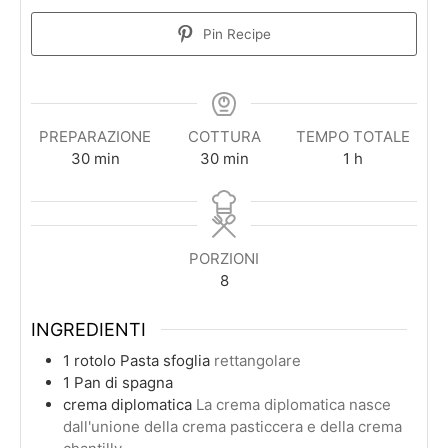
Pin Recipe
PREPARAZIONE
COTTURA
TEMPO TOTALE
minuti
minuti
ora
30
min
30
min
1
h
PORZIONI
8
INGREDIENTI
1
rotolo
Pasta sfoglia
rettangolare
1
Pan di spagna
crema diplomatica
La crema diplomatica nasce
dall'unione della crema pasticcera e della crema