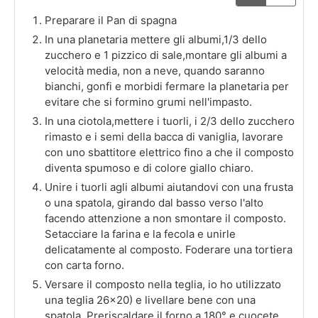
Preparare il Pan di spagna
In una planetaria mettere gli albumi,1/3 dello
zucchero e 1 pizzico di sale,montare gli albumi a
velocità media, non a neve, quando saranno
bianchi, gonfi e morbidi fermare la planetaria per
evitare che si formino grumi nell'impasto.
In una ciotola,mettere i tuorli, i 2/3 dello zucchero
rimasto e i semi della bacca di vaniglia, lavorare
con uno sbattitore elettrico fino a che il composto
diventa spumoso e di colore giallo chiaro.
Unire i tuorli agli albumi aiutandovi con una frusta
o una spatola, girando dal basso verso l'alto
facendo attenzione a non smontare il composto.
Setacciare la farina e la fecola e unirle
delicatamente al composto. Foderare una tortiera
con carta forno.
Versare il composto nella teglia, io ho utilizzato
una teglia 26x20) e livellare bene con una
spatola. Preriscaldare il forno a 180° e cuocete