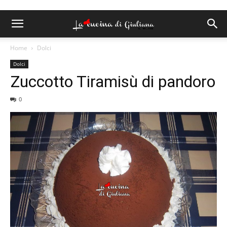
Home
Dolci
Dolci
Zuccotto Tiramisù di pandoro
0