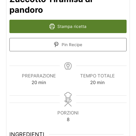
pandoro
Stampa ricetta
Pin Recipe
PREPARAZIONE
TEMPO TOTALE
minuti
minuti
20
min
20
min
PORZIONI
8
INGREDIENTI