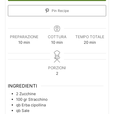
Pin Recipe
PREPARAZIONE
COTTURA
TEMPO TOTALE
minuti
minuti
minuti
10
min
10
min
20
min
PORZIONI
2
INGREDIENTI
2
Zucchine
100
gr
Stracchino
qb
Erba cipollina
qb
Sale