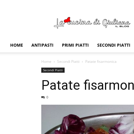
La
Cucina
di
Giuliana
HOME
ANTIPASTI
PRIMI PIATTI
SECONDI PIATTI
Home
Secondi Piatti
Patate fisarmonica
Secondi Piatti
Patate fisarmon
0