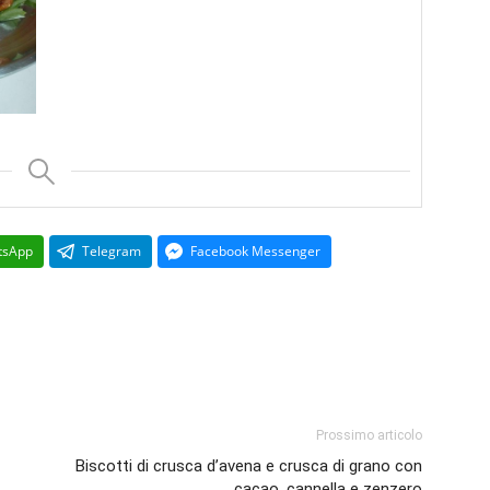
tsApp
Telegram
Facebook Messenger
Prossimo articolo
Biscotti di crusca d’avena e crusca di grano con
cacao, cannella e zenzero