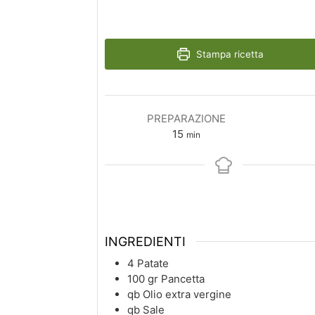
Stampa ricetta
PREPARAZIONE
minuti
15
min
INGREDIENTI
4
Patate
100
gr
Pancetta
qb
Olio extra vergine
qb
Sale