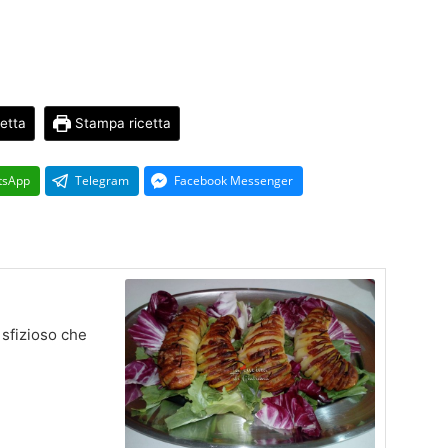
cetta
Stampa ricetta
tsApp
Telegram
Facebook Messenger
 sfizioso che