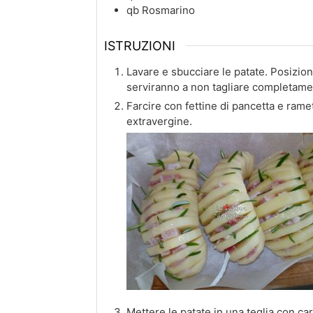
qb
Rosmarino
ISTRUZIONI
Lavare e sbucciare le patate. Posizionar
serviranno a non tagliare completamen
Farcire con fettine di pancetta e ramet
extravergine.
Mettere le patate in una teglia con ca