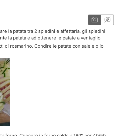
e la patata tra 2 spiedini e affettarla, gli spiedini
te la patata e ad ottenere le patate a ventaglio
ti di rosmarino. Condire le patate con sale e olio
rta forno. Cuocere in forno caldo a 180° per 40/50