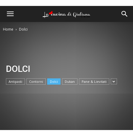
Home
Dolci
DOLCI
Antipasti
Contorni
Dolci
Dukan
Pane & Lievitati